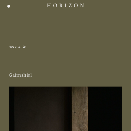
hospitalite
Gairnshiel