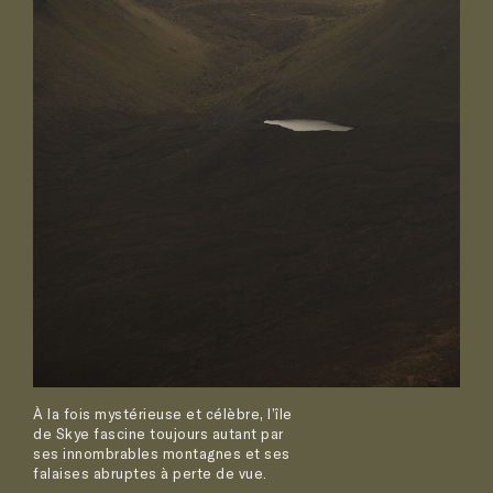
À la fois mystérieuse et célèbre, l’île
de Skye fascine toujours autant par
ses innombrables montagnes et ses
falaises abruptes à perte de vue.